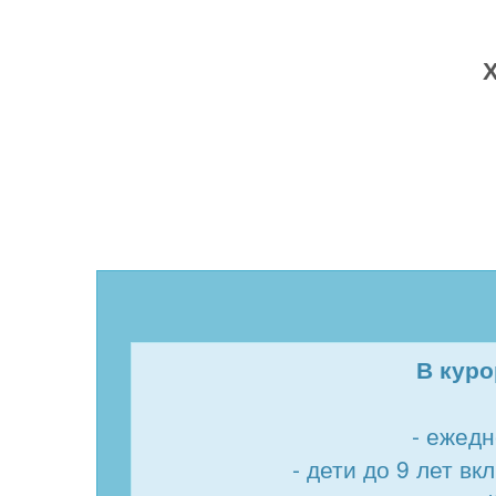
Х
В куро
- ежед
- дети до 9 лет в