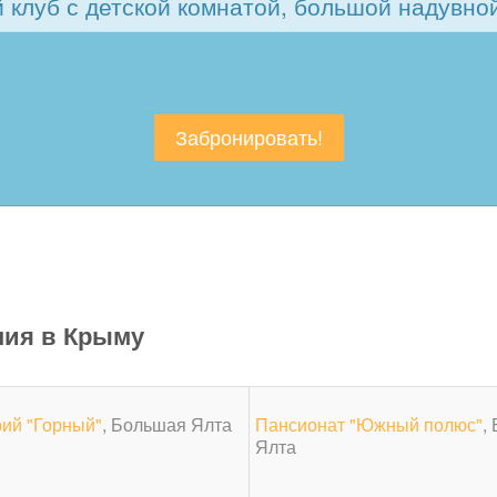
й клуб с детской комнатой, большой надувно
Забронировать!
ния в Крыму
ий "Горный"
, Большая Ялта
Пансионат "Южный полюс"
,
Ялта