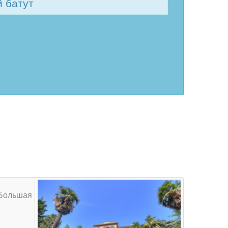
й батут
 Большая