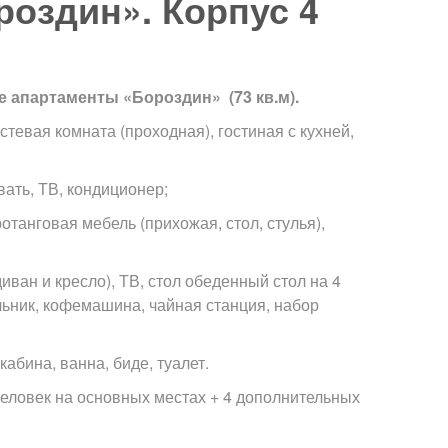
оздин». Корпус 4
е апартаменты «Бороздин» (73 кв.м).
стевая комната (проходная), гостиная с кухней,
вать, ТВ, кондиционер;
ротанговая мебель (прихожая, стол, стулья),
диван и кресло), ТВ, стол обеденный стол на 4
льник, кофемашина, чайная станция, набор
абина, ванна, биде, туалет.
еловек на основных местах + 4 дополнительных