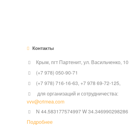
Контакты
Крым, пгт Партенит, ул. Васильченко, 10
(+7 978) 050-90-71
(+7 978) 716-16-63, +7 978 69-72-125,
для организаций и сотрудничества:
vvv@crimea.com
N 44.583177574997 W 34.346990298286
Подробнее