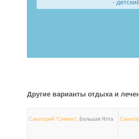
- детски
Другие варианты отдыха и лече
Санаторий "Симеиз"
, Большая Ялта
Санатор