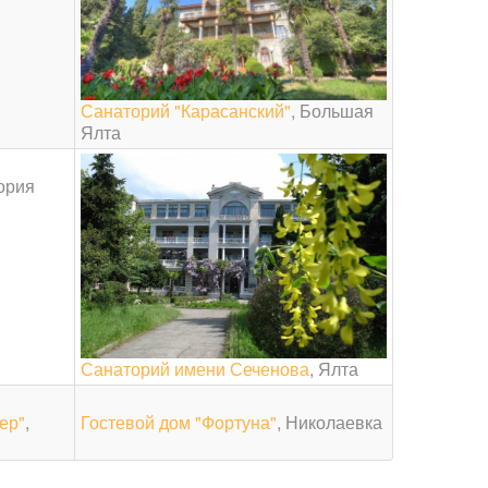
Санаторий "Карасанский"
, Большая
Ялта
ория
Санаторий имени Сеченова
, Ялта
ер"
,
Гостевой дом "Фортуна"
, Николаевка