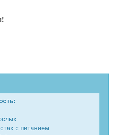
я!
ость:
ослых
естах с питанием