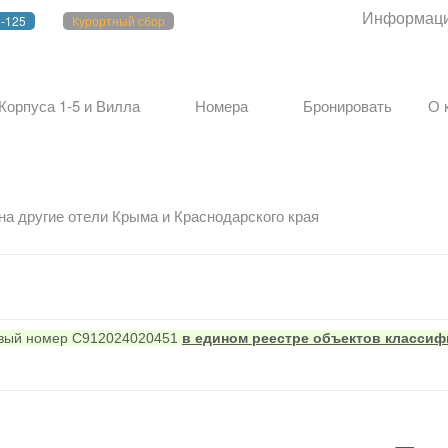
Информацио
2-125
Курортный сбор
Корпуса 1-5 и Вилла
Номера
Бронировать
О 
на другие отели Крыма и Краснодарского края
овый номер С912024020451
в едином реестре объектов классиф